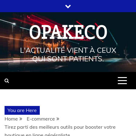
OPAKECO
L'ACTUALITÉ VIENT À CEUX
QUI SONT PATIENTS.
You are Here
Home
E-commerce
Tirez parti des meilleurs outils pour booster votre
boutique en ligne généraliste