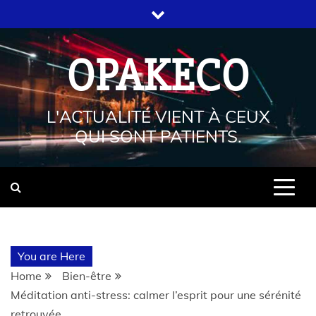
OPAKECO
L'ACTUALITÉ VIENT À CEUX
QUI SONT PATIENTS.
You are Here
Home
Bien-être
Méditation anti-stress: calmer l’esprit pour une sérénité
retrouvée