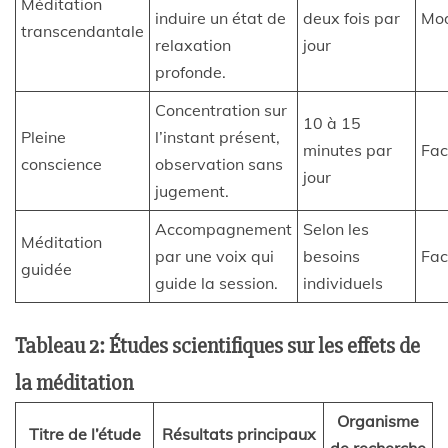
Méditation
induire un état de
deux fois par
Mo
transcendantale
relaxation
jour
profonde.
Concentration sur
10 à 15
Pleine
l’instant présent,
minutes par
Fac
conscience
observation sans
jour
jugement.
Accompagnement
Selon les
Méditation
par une voix qui
besoins
Fac
guidée
guide la session.
individuels
Tableau 2: Études scientifiques sur les effets de
la méditation
Organisme
Titre de l’étude
Résultats principaux
de recherche