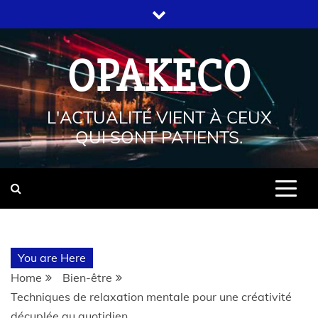
OPAKECO
L'ACTUALITÉ VIENT À CEUX
QUI SONT PATIENTS.
You are Here
Home
Bien-être
Techniques de relaxation mentale pour une créativité
décuplée au quotidien