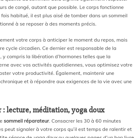
urs de congé, autant que possible. Le corps fonctionne
 fois habitué, il est plus aisé de tomber dans un sommeil
itionné à se reposer à des moments précis.
ulement votre corps à anticiper le moment du repos, mais
re cycle circadien. Ce dernier est responsable de la
y compris la libération d’hormones telles que la
erne avec vos activités quotidiennes, vous optimisez votre
oster votre productivité. Également, maintenir une
 chronique et à répondre aux exigences de la vie avec une
 : lecture, méditation, yoga doux
le
sommeil réparateur
. Consacrer les 30 à 60 minutes
 peut signaler à votre corps qu’il est temps de ralentir et
etite séance de
yoga doux
ou quelques pages d’un bon livre