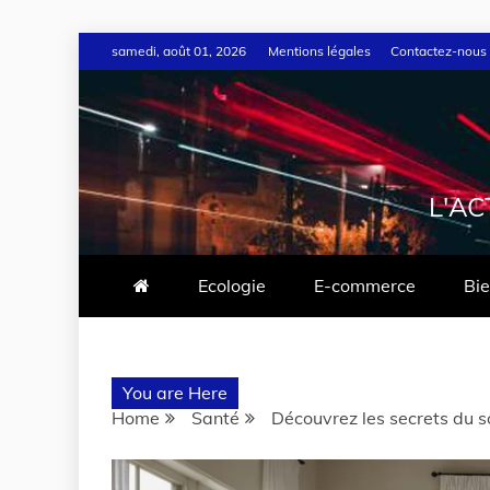
samedi, août 01, 2026
Mentions légales
Contactez-nous
L'AC
Ecologie
E-commerce
Bie
You are Here
Home
Santé
Découvrez les secrets du s