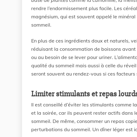
base de
plantes
comme la camomille, la méliss
rendre l’endormissement plus facile. Les céréal
magnésium, qui est souvent appelé le minéral de
sommeil.
En plus de ces ingrédients doux et naturels, vei
réduisant la consommation de boissons avant le 
ou au besoin de se lever pour uriner. L’aliment
qualité du sommeil mais aussi à celle du réveil
seront souvent au rendez-vous si ces facteurs 
Limiter stimulants et repas lourd
Il est conseillé d’éviter les stimulants comme l
et la soirée, car ils peuvent rester actifs dan
sommeil. De même, consommer un repas copieux
perturbations du sommeil. Un dîner léger est id